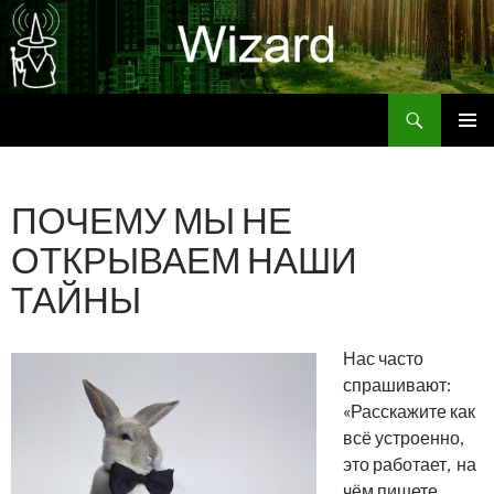
Поиск
Wizard
ПЕРЕЙТИ
ОСНОВ
К
МЕНЮ
СОДЕРЖИМОМУ
ПОЧЕМУ МЫ НЕ
ОТКРЫВАЕМ НАШИ
ТАЙНЫ
Нас часто
спрашивают:
«Расскажите как
всё устроенно,
это работает, на
чём пишете,