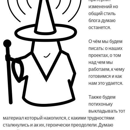
изменений но
общий стиль
блога думаю
останется.
О чём мы будем
писать: о наших
проектах, о том
над чем мы
работаем, к чему
готовимся и как
нам это удается.
Также будем
потихоньку
выкладывать тот
материал который накопился, с какими трудностями
сталкнулись и ак их, героически преодолели. Думаю