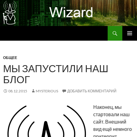
Поиск
Wizard
ПЕРЕЙТИ
ОСНОВ
К
МЕНЮ
СОДЕРЖИМОМУ
ОБЩЕЕ
МЫ ЗАПУСТИЛИ НАШ
БЛОГ
08.12.2015
MYSTERIOUS
ДОБАВИТЬ КОММЕНТАРИЙ
Наконец, мы
стартовали наш
сайт. Внешний
вид ещё немного
притерпит